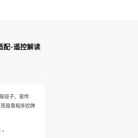
适配-遥控解读
半是段子、是传
，而是靠程序控牌
 。