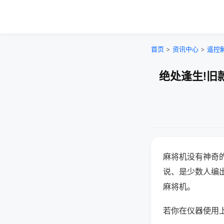
首页
>
资讯中心
>
遥控
绝处逢生!旧
麻将机没有神奇的
说、是少数人编
麻将机。
若你在仪器使用上