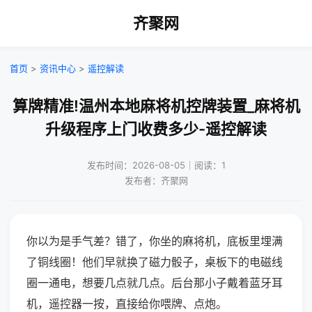
齐聚网
首页
>
资讯中心
>
遥控解读
算牌精准!温州本地麻将机控牌装置_麻将机
升级程序上门收费多少-遥控解读
发布时间：2026-08-05｜阅读：1
发布者：齐聚网
你以为是手气差？错了，你坐的麻将机，底板里埋满
了铜线圈！他们早就换了磁力骰子，桌板下的电磁线
圈一通电，想要几点就几点。后台那小子戴着蓝牙耳
机，遥控器一按，直接给你喂牌、点炮。