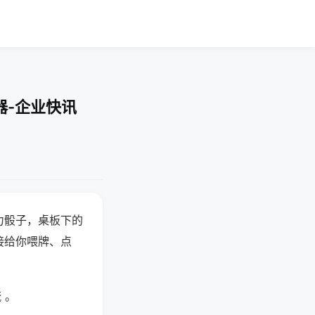
器-企业快讯
力骰子，桌板下的
接给你喂牌、点
 。