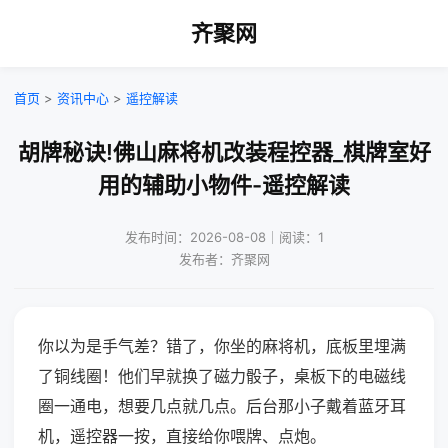
齐聚网
首页
>
资讯中心
>
遥控解读
胡牌秘诀!佛山麻将机改装程控器_棋牌室好
用的辅助小物件-遥控解读
发布时间：2026-08-08｜阅读：1
发布者：齐聚网
你以为是手气差？错了，你坐的麻将机，底板里埋满
了铜线圈！他们早就换了磁力骰子，桌板下的电磁线
圈一通电，想要几点就几点。后台那小子戴着蓝牙耳
机，遥控器一按，直接给你喂牌、点炮。