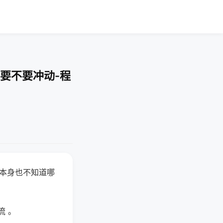
要不要冲动-程
器本身也不知道哪
。
流 。