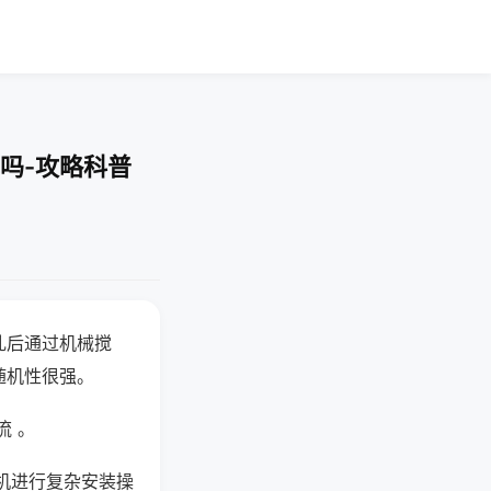
吗-攻略科普
乱后通过机械搅
随机性很强。
流 。
机进行复杂安装操