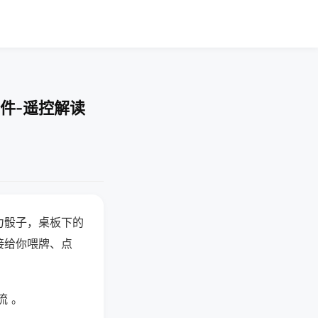
件-遥控解读
力骰子，桌板下的
接给你喂牌、点
流 。