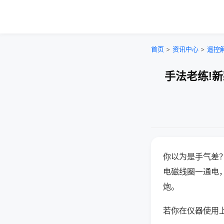
首页
>
资讯中心
>
遥控
手法老练!
你以为是手气差
电磁线圈一通电
炮。
若你在仪器使用上