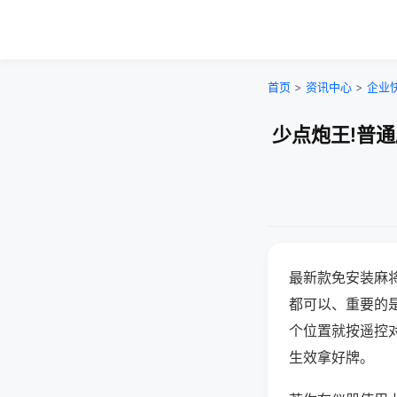
首页
>
资讯中心
>
企业
少点炮王!普
最新款免安装麻
都可以、重要的是
个位置就按遥控
生效拿好牌。