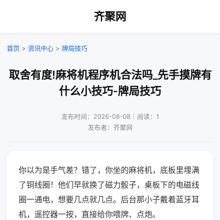
齐聚网
首页
>
资讯中心
>
牌局技巧
取舍有度!麻将机程序机合法吗_先手摸牌有
什么小技巧-牌局技巧
发布时间：2026-08-08｜阅读：1
发布者：齐聚网
你以为是手气差？错了，你坐的麻将机，底板里埋满
了铜线圈！他们早就换了磁力骰子，桌板下的电磁线
圈一通电，想要几点就几点。后台那小子戴着蓝牙耳
机，遥控器一按，直接给你喂牌、点炮。