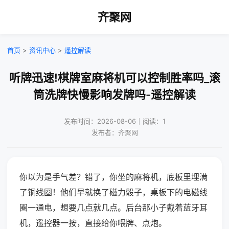
齐聚网
首页
>
资讯中心
>
遥控解读
听牌迅速!棋牌室麻将机可以控制胜率吗_滚
筒洗牌快慢影响发牌吗-遥控解读
发布时间：2026-08-06｜阅读：1
发布者：齐聚网
你以为是手气差？错了，你坐的麻将机，底板里埋满
了铜线圈！他们早就换了磁力骰子，桌板下的电磁线
圈一通电，想要几点就几点。后台那小子戴着蓝牙耳
机，遥控器一按，直接给你喂牌、点炮。